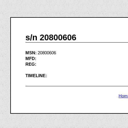
s/n 20800606
MSN:
20800606
MFD:
REG:
TIMELINE:
Hom